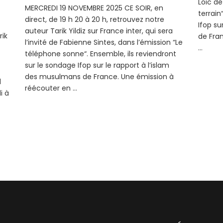
Loïc de
MERCREDI 19 NOVEMBRE 2025 CE SOIR, en
terrain
direct, de 19 h 20 à 20 h, retrouvez notre
Ifop su
auteur Tarik Yildiz sur France inter, qui sera
rik
de Fran
l’invité de Fabienne Sintes, dans l’émission “Le
…
téléphone sonne“. Ensemble, ils reviendront
sur le sondage Ifop sur le rapport à l’islam
des musulmans de France. Une émission à
l
réécouter en …
i à