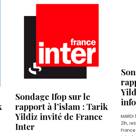
Son
rapp
Yil
Sondage Ifop sur le
inf
k
rapport à l’islam : Tarik
Yildiz invité de France
MARDI 1
21h, re
Inter
France 