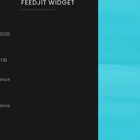
FEEDJIT WIDGET
 2026
 T18
France
France