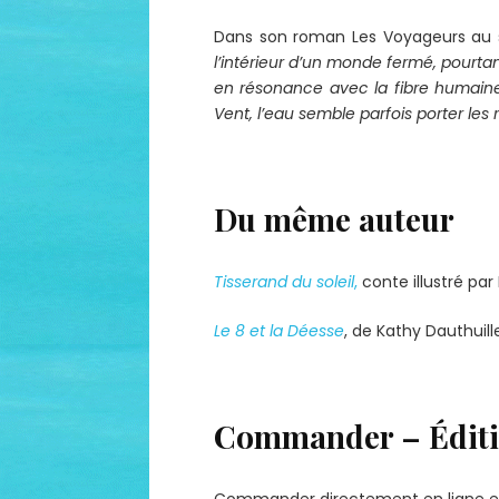
Dans son roman Les Voyageurs au 
l’intérieur d’un monde fermé, pourta
en résonance avec la fibre humain
Vent
, l’eau semble parfois porter les
Du même auteur
Tisserand du soleil
,
conte illustré par 
Le 8 et la Déesse
, de Kathy Dauthuill
Commander – Éditi
Commander directement en ligne en 