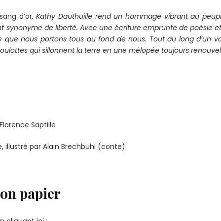
sang d’or
, Kathy Dauthuille rend un hommage vibrant au peuple
nt synonyme de liberté. Avec une écriture emprunte de poésie et 
e que nous portons tous au fond de nous. Tout au long d’un
 roulottes
qui sillonnent la terre en une mélopée toujours renouve
Florence Saptille
e, illustré par Alain Brechbuhl (conte)
on papier
cliquant ici :